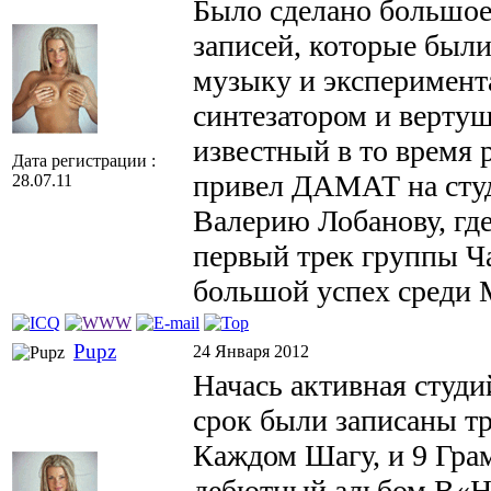
Было сделано большо
записей, которые был
музыку и эксперимент
синтезатором и верту
известный в то время 
Дата регистрации :
привел ДАМАТ на студ
28.07.11
Валерию Лобанову, где
первый трек группы Ч
большой успех среди 
Pupz
24 Января 2012
Начась активная студи
срок были записаны тр
Каждом Шагу, и 9 Гра
дебютный альбом В«Н