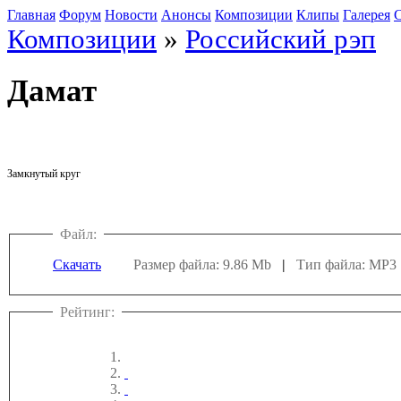
Главная
Форум
Новости
Анонсы
Композиции
Клипы
Галерея
С
Композиции
»
Российский рэп
Дамат
Замкнутый круг
Файл:
Скачать
Размер файла: 9.86 Mb
|
Тип файла: MP3
Рейтинг: