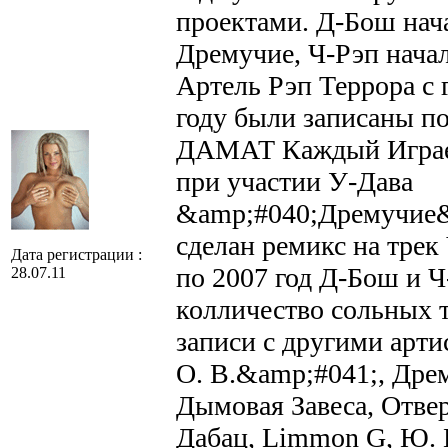
проектами. Д-Бош нача
Дремучие, Ч-Рэп начал
Артель Рэп Террора с 
году были записаны п
ДАМАТ Каждый Играет
при участии У-Дава
&amp;#040;Дремучие&
сделан ремикс на трек
Дата регистрации :
по 2007 год Д-Бош и 
28.07.11
колличество сольных т
записи с другими арти
O. B.&amp;#041;, Дре
Дымовая Завеса, Отвер
Дабац, Limmon G, Ю. 