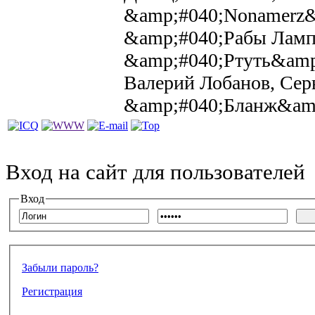
&amp;#040;Nonamerz&
&amp;#040;Рабы Ламп
&amp;#040;Ртуть&amp;
Валерий Лобанов, Сер
&amp;#040;Бланж&amp
Вход на сайт для пользователей
Вход
Забыли пароль?
Регистрация