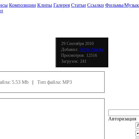
нсы
Композиции
Клипы
Галерея
Статьи
Ссылки
Фильмы/Музык
эп
29 Сентября 2010
Добавил:
White Smoke
Просмотров: 12516
Загрузок: 241
йла: 5.53 Mb
|
Тип файла: MP3
Авторизация