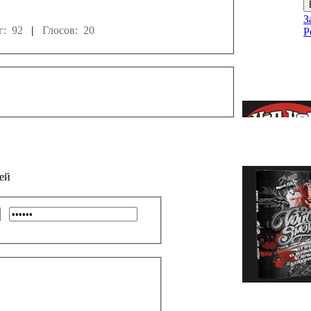
З
г: 92
|
Глосов: 20
Р
ей