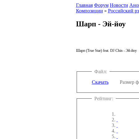
Главная
Форум
Новости
Ано
Композиции
»
Российский р
Шарп - Эй-йоу
Шарп (True Star) feat. DJ Chin - Эй-йоу
Файл:
Скачать
Размер фа
Рейтинг: