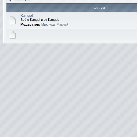
Форум
Kangol
Всё о Kangol и от Kangol.
Модератор:
Миклуха_Маклай