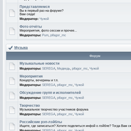
Представляемся
Вы в первый раз на форуме?
Вам сюда!
Модератор:
Чужой
Фото отчёты
Мероприятия, фото сессии и прочее...
Модераторы:
Pum
,
pifagor_mc
Музыка
Форум
Музыкальные новости
Модераторы:
SEREGA
,
Медведь
,
pifagor_mc
,
Чужой
Мероприятия
Концерты, вечерины и т.п.
Модераторы:
SEREGA
,
pifagor_mc
,
Чужой
Обсуждение групп и исполнителей
Модераторы:
SEREGA
,
pifagor_mc
,
Чужой
Творчество
Музыкальное творчество участников форума
Модераторы:
SEREGA
,
pifagor_mc
,
Чужой
Российские рэп-лэйблы
Ищите, где записаться? Хотите поделиться инфой о лэйбле? Тогда Вам с
Модераторы:
SEREGA
,
pifagor_mc
,
Чужой