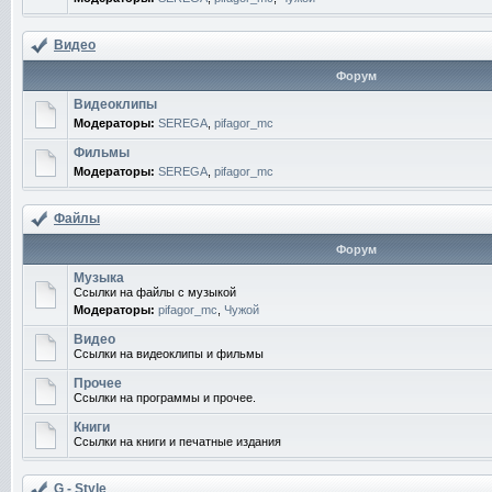
Видео
Форум
Видеоклипы
Модераторы:
SEREGA
,
pifagor_mc
Фильмы
Модераторы:
SEREGA
,
pifagor_mc
Файлы
Форум
Музыка
Ссылки на файлы с музыкой
Модераторы:
pifagor_mc
,
Чужой
Видео
Ссылки на видеоклипы и фильмы
Прочее
Ссылки на программы и прочее.
Книги
Ссылки на книги и печатные издания
G - Style