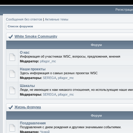
Регистраци
Сообщения без ответов
|
Активные темы
Список форумов
White Smoke Community
Форум
О нас
Информация об участниках WSC, вопросы, предложения, мнения
Модератор:
pifagor_mc
Наши проекты
Здесь информация о самых разных проектах WSC
Модераторы:
SEREGA
,
pifagor_mc
Шакалы
Люди, не имеющие к нам никакого отношения, но использующие наше им
Модераторы:
SEREGA
,
pifagor_mc
Жизнь форума
Форум
Поздравления
Поздравления с днем рождения и другими значимыми событиями.
Модератор:
Чужой