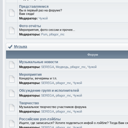
Представляемся
Вы в первый раз на форуме?
Вам сюда!
Модератор:
Чужой
Фото отчёты
Мероприятия, фото сессии и прочее...
Модераторы:
Pum
,
pifagor_mc
Музыка
Форум
Музыкальные новости
Модераторы:
SEREGA
,
Медведь
,
pifagor_mc
,
Чужой
Мероприятия
Концерты, вечерины и т.п.
Модераторы:
SEREGA
,
pifagor_mc
,
Чужой
Обсуждение групп и исполнителей
Модераторы:
SEREGA
,
pifagor_mc
,
Чужой
Творчество
Музыкальное творчество участников форума
Модераторы:
SEREGA
,
pifagor_mc
,
Чужой
Российские рэп-лэйблы
Ищите, где записаться? Хотите поделиться инфой о лэйбле? Тогда Вам с
Модераторы:
SEREGA
,
pifagor_mc
,
Чужой