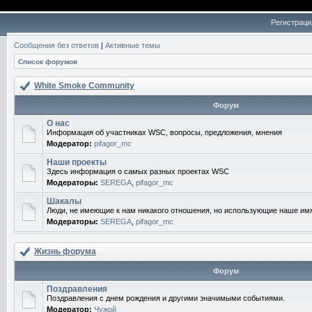
Регистраци
Сообщения без ответов
|
Активные темы
Список форумов
White Smoke Community
Форум
О нас
Информация об участниках WSC, вопросы, предложения, мнения
Модератор:
pifagor_mc
Наши проекты
Здесь информация о самых разных проектах WSC
Модераторы:
SEREGA
,
pifagor_mc
Шакалы
Люди, не имеющие к нам никакого отношения, но использующие наше им
Модераторы:
SEREGA
,
pifagor_mc
Жизнь форума
Форум
Поздравления
Поздравления с днем рождения и другими значимыми событиями.
Модератор:
Чужой