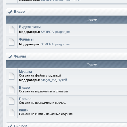
Видео
Форум
Видеоклипы
Модераторы:
SEREGA
,
pifagor_mc
Фильмы
Модераторы:
SEREGA
,
pifagor_mc
Файлы
Форум
Музыка
Ссылки на файлы с музыкой
Модераторы:
pifagor_mc
,
Чужой
Видео
Ссылки на видеоклипы и фильмы
Прочее
Ссылки на программы и прочее.
Книги
Ссылки на книги и печатные издания
G - Style