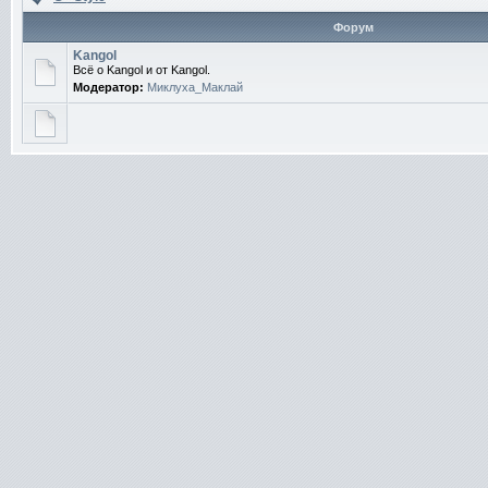
Форум
Kangol
Всё о Kangol и от Kangol.
Модератор:
Миклуха_Маклай