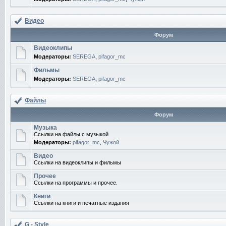
Видео
Форум
Видеоклипы
Модераторы:
SEREGA
,
pifagor_mc
Фильмы
Модераторы:
SEREGA
,
pifagor_mc
Файлы
Форум
Музыка
Ссылки на файлы с музыкой
Модераторы:
pifagor_mc
,
Чужой
Видео
Ссылки на видеоклипы и фильмы
Прочее
Ссылки на программы и прочее.
Книги
Ссылки на книги и печатные издания
G - Style