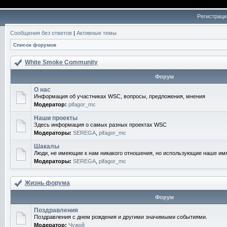
Регистраци
Сообщения без ответов
|
Активные темы
Список форумов
White Smoke Community
Форум
О нас
Информация об участниках WSC, вопросы, предложения, мнения
Модератор:
pifagor_mc
Наши проекты
Здесь информация о самых разных проектах WSC
Модераторы:
SEREGA
,
pifagor_mc
Шакалы
Люди, не имеющие к нам никакого отношения, но использующие наше им
Модераторы:
SEREGA
,
pifagor_mc
Жизнь форума
Форум
Поздравления
Поздравления с днем рождения и другими значимыми событиями.
Модератор:
Чужой