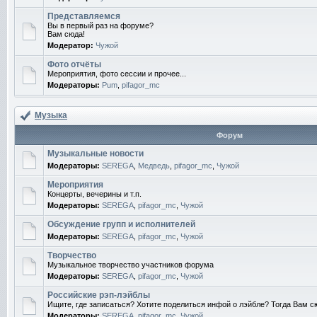
Представляемся
Вы в первый раз на форуме?
Вам сюда!
Модератор:
Чужой
Фото отчёты
Мероприятия, фото сессии и прочее...
Модераторы:
Pum
,
pifagor_mc
Музыка
Форум
Музыкальные новости
Модераторы:
SEREGA
,
Медведь
,
pifagor_mc
,
Чужой
Мероприятия
Концерты, вечерины и т.п.
Модераторы:
SEREGA
,
pifagor_mc
,
Чужой
Обсуждение групп и исполнителей
Модераторы:
SEREGA
,
pifagor_mc
,
Чужой
Творчество
Музыкальное творчество участников форума
Модераторы:
SEREGA
,
pifagor_mc
,
Чужой
Российские рэп-лэйблы
Ищите, где записаться? Хотите поделиться инфой о лэйбле? Тогда Вам с
Модераторы:
SEREGA
,
pifagor_mc
,
Чужой