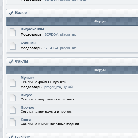
Видео
Форум
Видеоклипы
Модераторы:
SEREGA
,
pifagor_mc
Фильмы
Модераторы:
SEREGA
,
pifagor_mc
Файлы
Форум
Музыка
Ссылки на файлы с музыкой
Модераторы:
pifagor_mc
,
Чужой
Видео
Ссылки на видеоклипы и фильмы
Прочее
Ссылки на программы и прочее.
Книги
Ссылки на книги и печатные издания
G - Style