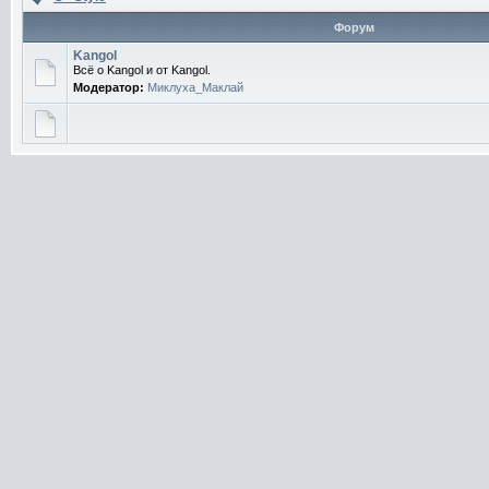
Форум
Kangol
Всё о Kangol и от Kangol.
Модератор:
Миклуха_Маклай