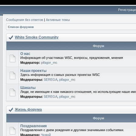
Регистраци
Сообщения без ответов
|
Активные темы
Список форумов
White Smoke Community
Форум
О нас
Информация об участниках WSC, вопросы, предложения, мнения
Модератор:
pifagor_mc
Наши проекты
Здесь информация о самых разных проектах WSC
Модераторы:
SEREGA
,
pifagor_mc
Шакалы
Люди, не имеющие к нам никакого отношения, но использующие наше им
Модераторы:
SEREGA
,
pifagor_mc
Жизнь форума
Форум
Поздравления
Поздравления с днем рождения и другими значимыми событиями.
Модератор:
Чужой