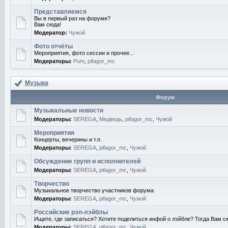
Представляемся
Вы в первый раз на форуме?
Вам сюда!
Модератор:
Чужой
Фото отчёты
Мероприятия, фото сессии и прочее...
Модераторы:
Pum
,
pifagor_mc
Музыка
Форум
Музыкальные новости
Модераторы:
SEREGA
,
Медведь
,
pifagor_mc
,
Чужой
Мероприятия
Концерты, вечерины и т.п.
Модераторы:
SEREGA
,
pifagor_mc
,
Чужой
Обсуждение групп и исполнителей
Модераторы:
SEREGA
,
pifagor_mc
,
Чужой
Творчество
Музыкальное творчество участников форума
Модераторы:
SEREGA
,
pifagor_mc
,
Чужой
Российские рэп-лэйблы
Ищите, где записаться? Хотите поделиться инфой о лэйбле? Тогда Вам с
Модераторы:
SEREGA
,
pifagor_mc
,
Чужой