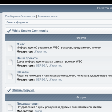
Регистраци
Сообщения без ответов
|
Активные темы
Список форумов
White Smoke Community
Форум
О нас
Информация об участниках WSC, вопросы, предложения, мнения
Модератор:
pifagor_mc
Наши проекты
Здесь информация о самых разных проектах WSC
Модераторы:
SEREGA
,
pifagor_mc
Шакалы
Люди, не имеющие к нам никакого отношения, но использующие наше им
Модераторы:
SEREGA
,
pifagor_mc
Жизнь форума
Форум
Поздравления
Поздравления с днем рождения и другими значимыми событиями.
Модератор:
Чужой