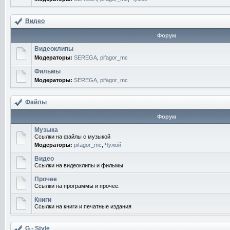
Видео
Форум
Видеоклипы
Модераторы:
SEREGA
,
pifagor_mc
Фильмы
Модераторы:
SEREGA
,
pifagor_mc
Файлы
Форум
Музыка
Ссылки на файлы с музыкой
Модераторы:
pifagor_mc
,
Чужой
Видео
Ссылки на видеоклипы и фильмы
Прочее
Ссылки на программы и прочее.
Книги
Ссылки на книги и печатные издания
G - Style