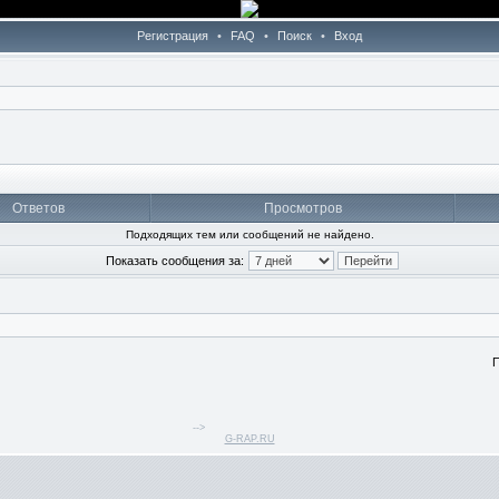
Регистрация
•
FAQ
•
Поиск
•
Вход
Ответов
Просмотров
Подходящих тем или сообщений не найдено.
Показать сообщения за:
П
-->
G-RAP.RU