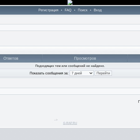
Регистрация
•
FAQ
•
Поиск
•
Вход
Ответов
Просмотров
Подходящих тем или сообщений не найдено.
Показать сообщения за:
П
-->
G-RAP.RU