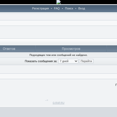
Регистрация
•
FAQ
•
Поиск
•
Вход
Ответов
Просмотров
Подходящих тем или сообщений не найдено.
Показать сообщения за:
П
-->
G-RAP.RU