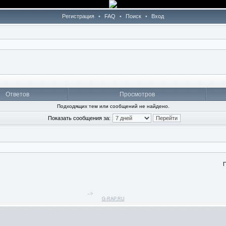
Регистрация
•
FAQ
•
Поиск
•
Вход
Ответов
Просмотров
Подходящих тем или сообщений не найдено.
Показать сообщения за:
П
-->
G-RAP.RU