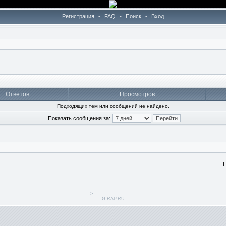
Регистрация
•
FAQ
•
Поиск
•
Вход
Ответов
Просмотров
Подходящих тем или сообщений не найдено.
Показать сообщения за:
П
-->
G-RAP.RU