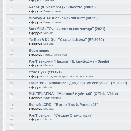
в форуме
Прочее
Белов (ft. Shambha) - "Юность" (Клип!)
в форуме
Видеоклипы
Mirovoy & TaGGer - "Бриллиант" (Клип!)
в форуме
Видеоклипы
Stas SliM - "Очень локальная звезда" (2021)
в форуме
Музыка
Yu-Ron & DJ Go - "Старая Школа" (EP 2020)
в форуме
Музыка
Всем привет
в форуме
Представляемся
Рэп’Петиция - "Накипь" (ft. КамБоДжа) (Single)
в форуме
Музыка
Стас Пухх (статья)
в форуме
Обсуждение групп и исполнителей
Когнитив - "Молчание - дно, а время бесценно" (2020 LP)
в форуме
Музыка
MULTIPLATINA - "Молодой и убитый" (Official Video)
в форуме
Видеоклипы
Белый LORD - "Ветер борей. Регион 43"
в форуме
Музыка
Рэп’Петиция - "Сложно Сложенный"
в форуме
Музыка