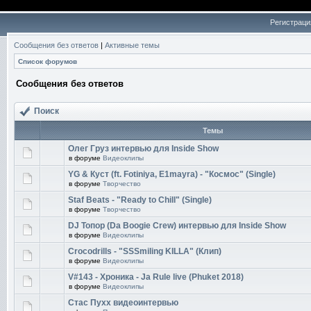
Регистраци
Сообщения без ответов
|
Активные темы
Список форумов
Сообщения без ответов
Поиск
Темы
Олег Груз интервью для Inside Show
в форуме
Видеоклипы
YG & Куст (ft. Fotiniya, E1mayra) - "Космос" (Single)
в форуме
Творчество
Staf Beats - "Ready to Chill" (Single)
в форуме
Творчество
DJ Топор (Da Boogie Crew) интервью для Inside Show
в форуме
Видеоклипы
Crocodrills - "SSSmiling KILLA" (Клип)
в форуме
Видеоклипы
V#143​ - Хроника - Ja Rule live (Phuket 2018)
в форуме
Видеоклипы
Стас Пухх видеоинтервью