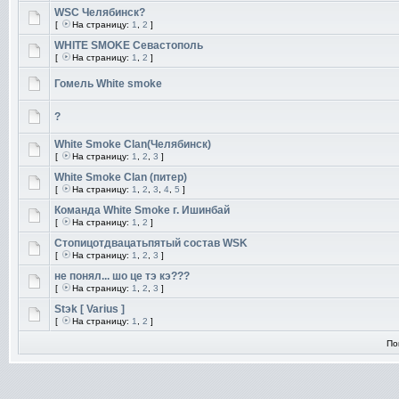
WSC Челябинск?
[
На страницу:
1
,
2
]
WHITE SMOKE Севастополь
[
На страницу:
1
,
2
]
Гомель White smoke
?
White Smoke Clan(Челябинск)
[
На страницу:
1
,
2
,
3
]
White Smoke Clan (питер)
[
На страницу:
1
,
2
,
3
,
4
,
5
]
Команда White Smoke г. Ишинбай
[
На страницу:
1
,
2
]
Стопицотдвацатьпятый состав WSK
[
На страницу:
1
,
2
,
3
]
не понял... шо це тэ кэ???
[
На страницу:
1
,
2
,
3
]
Stэk [ Varius ]
[
На страницу:
1
,
2
]
По