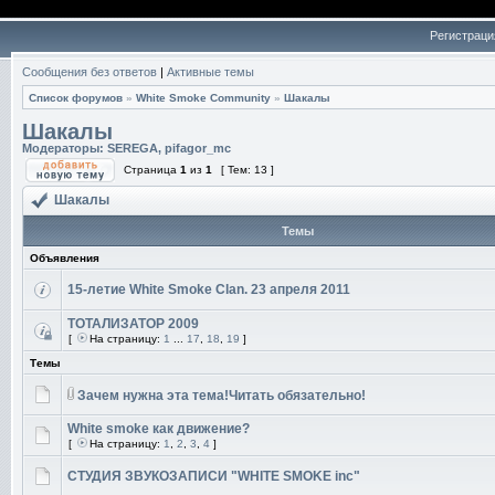
Регистраци
Сообщения без ответов
|
Активные темы
Список форумов
»
White Smoke Community
»
Шакалы
Шакалы
Модераторы:
SEREGA
,
pifagor_mc
Страница
1
из
1
[ Тем: 13 ]
Шакалы
Темы
Объявления
15-летие White Smoke Clan. 23 апреля 2011
ТОТАЛИЗАТОР 2009
[
На страницу:
1
...
17
,
18
,
19
]
Темы
Зачем нужна эта тема!Читать обязательно!
White smoke как движение?
[
На страницу:
1
,
2
,
3
,
4
]
СТУДИЯ ЗВУКОЗАПИСИ "WHITE SMOKE inc"