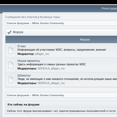
Регистраци
Сообщения без ответов
|
Активные темы
Список форумов
»
White Smoke Community
Форум
Форум
О нас
Информация об участниках WSC, вопросы, предложения, мнения
Модератор:
pifagor_mc
Наши проекты
Здесь информация о самых разных проектах WSC
Модераторы:
SEREGA
,
pifagor_mc
Шакалы
Люди, не имеющие к нам никакого отношения, но использующие наше им
Модераторы:
SEREGA
,
pifagor_mc
Список форумов
»
White Smoke Community
Кто сейчас на форуме
Сейчас этот форум просматривают: нет зарегистрированных пользователей и гости: