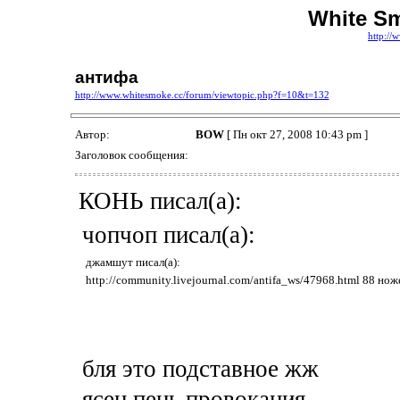
White S
http://
антифа
http://www.whitesmoke.cc/forum/viewtopic.php?f=10&t=132
Автор:
BOW
[ Пн окт 27, 2008 10:43 pm ]
Заголовок сообщения:
КОНЬ писал(а):
чопчоп писал(а):
джамшут писал(а):
http://community.livejournal.com/antifa_ws/47968.html 88 но
бля это подставное жж
ясен пень провокация.