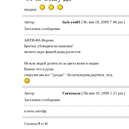
пиздюк
Автор:
fack-you01
[ Вс янв 18, 2009 7:48 pm ]
Заголовок сообщения:
АНТИ-ФА Форево.
Бритых ублюдков на шашлык!
мочить надо фашей,наци,расистов.
Нельзя людей делить из за цвета кожи и нации.
Важно что в душе.
снаружи мы все "уроды" - бухаем,курим,дерёмся...итд.
Автор:
Спектакль
[ Пн янв 19, 2009 1:21 pm ]
Заголовок сообщения:
в печь онтефу
Страница
8
из
11