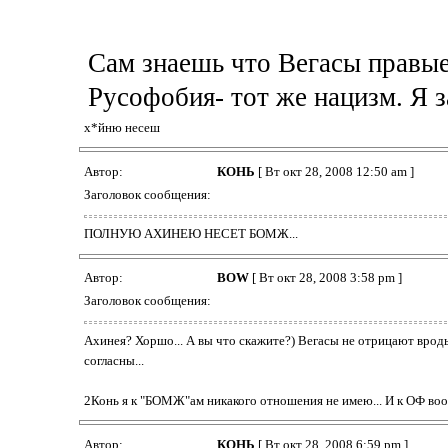
Сам знаешь что Вегасы правые!
Русофобия- тот же нацизм. Я з
х*йню несеш
Автор:
КОНЬ
[ Вт окт 28, 2008 12:50 am ]
Заголовок сообщения:
ПОЛНУЮ АХИНЕЮ НЕСЕТ БОМЖ...
Автор:
BOW
[ Вт окт 28, 2008 3:58 pm ]
Заголовок сообщения:
Ахинея? Хоршо... А вы что скажите?) Вегасы не отрицают вродь
согласны...
2Конь я к "БОМЖ"ам никакого отношения не имею... И к ОФ воо
Автор:
КОНЬ
[ Вт окт 28, 2008 6:59 pm ]