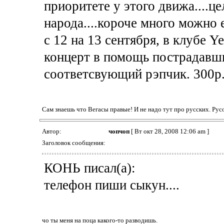
приоритете у этого движа....це
народа....короче много можно е
с 12 на 13 сентября, в клубе Y
концерт в помощь пострадавши
соответсвующий рэпчик. 300р.
Сам знаешь что Вегасы правые! И не надо тут про русских. Русо
Автор:
чопчоп
[ Вт окт 28, 2008 12:06 am ]
Заголовок сообщения:
КОНЬ писал(а):
телефон пиши сыкун....
чо ты меня на поца какого-то разводишь.