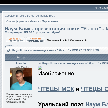
Регистраци
Сообщения без ответов
|
Активные темы
Список форумов
»
Музыка
»
Мероприятия
Наум Блик - презентация книги "Я - кот" - 
Модераторы:
SEREGA
,
pifagor_mc
,
Чужой
Страница
1
из
1
[ Сообщений: 2 ]
Для печати
Наум Блик - презентация книги "Я - кот" - МСК 27.03 / СПБ 29
Автор
Handle
Наум Блик - презентация книги "Я - кот" - МСК
Regular Member
ЧТЕЦЫ МСК
и
ЧТЕЦЫ 
Зарегистрирован:
Вс
мар 30, 2014 3:40 pm
Сообщений:
150
Откуда:
Москва
Уральский поэт
Наум Б