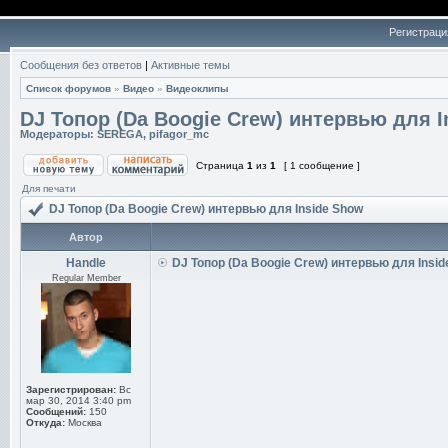
Регистраци
Сообщения без ответов
|
Активные темы
Список форумов
»
Видео
»
Видеоклипы
DJ Топор (Da Boogie Crew) интервью для I
Модераторы:
SEREGA
,
pifagor_mc
Страница
1
из
1
[ 1 сообщение ]
Для печати
DJ Топор (Da Boogie Crew) интервью для Inside Show
Автор
Handle
DJ Топор (Da Boogie Crew) интервью для Insid
Regular Member
Зарегистрирован:
Вс
мар 30, 2014 3:40 pm
Сообщений:
150
Откуда:
Москва