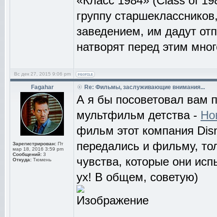
«Класс 1984» (Class of 1
группу старшеклассников
заведением, им дадут отп
натворят перед этим мног
Вс дек 27, 2015 9:06 pm
Fagahar
Re: Фильмы, заслуживающие внимания...
А я бы посоветовал вам 
мультфильм детства -
Но
фильм этот компания Disn
передались и фильму, тол
Зарегистрирован:
Пт
мар 18, 2016 3:59 pm
Сообщений:
3
чувства, которые они ис
Откуда:
Тюмень
ух! В общем, советую)