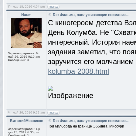
Пт мар 18, 2016 4:04 pm
Naum
Re: Фильмы, заслуживающие внимания...
С киногероем детства Вэ
День Колумба. Не "Схватк
интересный. История нае
задания заметил, что по
Зарегистрирован:
Чт
май 26, 2016 9:10 am
заручится его молчанием 
Сообщений:
3
kolumba-2008.html
Чт май 26, 2016 9:22 am
ВиталийМясников
Re: Фильмы, заслуживающие внимания...
Три билборда на границе Эббинга, Миссури
Зарегистрирован:
Ср
дек 13, 2017 6:35 pm
Сообщений:
2