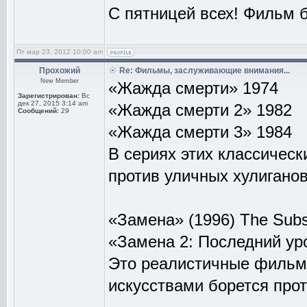
С пятницей всех! Фильм б
Пт мар 23, 2012 10:00 am
Прохожий
Re: Фильмы, заслуживающие внимания...
New Member
«Жажда смерти» 1974
Зарегистрирован:
Вс
дек 27, 2015 3:14 am
«Жажда смерти 2» 1982
Сообщений:
29
«Жажда смерти 3» 1984
В сериях этих классичес
против уличных хулиганов
«Замена» (1996) The Subst
«Замена 2: Последний урок
Это реалистичные фильм
искусствами борется про