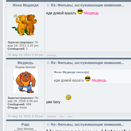
Жена Медведя
Re: Фильмы, заслуживающие внимания...
иди домой кушать
Медведь
Зарегистрирован:
Пт
мар 16, 2012 3:20 pm
Сообщений:
1
Пт мар 16, 2012 3:30 pm
Медведь
Re: Фильмы, заслуживающие внимания...
Regular Member
Жена Медведя писал(а):
иди домой кушать
Медведь
Зарегистрирован:
Пн
апр 28, 2008 8:36 pm
уже бегу
Сообщений:
499
Откуда:
Киев
Пт мар 16, 2012 4:19 pm
Pupz
Re: Фильмы, заслуживающие внимания...
New Member