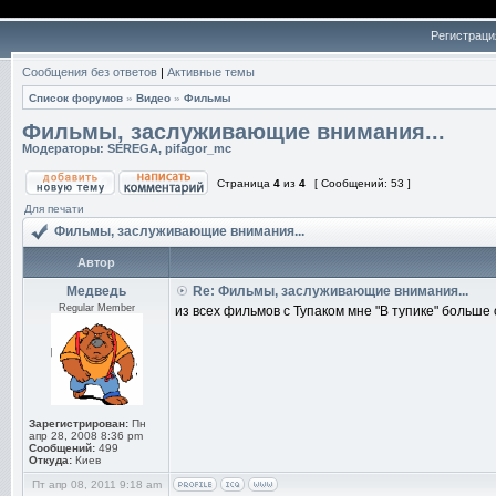
Регистраци
Сообщения без ответов
|
Активные темы
Список форумов
»
Видео
»
Фильмы
Фильмы, заслуживающие внимания...
Модераторы:
SEREGA
,
pifagor_mc
Страница
4
из
4
[ Сообщений: 53 ]
Для печати
Фильмы, заслуживающие внимания...
Автор
Медведь
Re: Фильмы, заслуживающие внимания...
Regular Member
из всех фильмов с Тупаком мне "В тупике" больше
Зарегистрирован:
Пн
апр 28, 2008 8:36 pm
Сообщений:
499
Откуда:
Киев
Пт апр 08, 2011 9:18 am