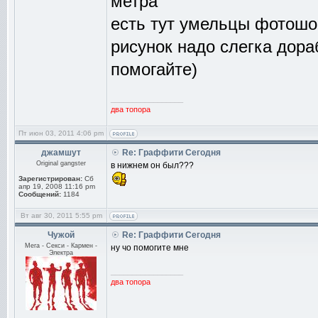
метра
есть тут умельцы фотошо
рисунок надо слегка дора
помогайте)
_________________
два топора
Пт июн 03, 2011 4:06 pm
джамшут
Re: Граффити Сегодня
Original gangster
в нижнем он был???
Зарегистрирован:
Сб
апр 19, 2008 11:16 pm
Сообщений:
1184
Вт авг 30, 2011 5:55 pm
Чужой
Re: Граффити Сегодня
Мега - Секси - Кармен -
ну чо помогите мне
Электра
_________________
два топора