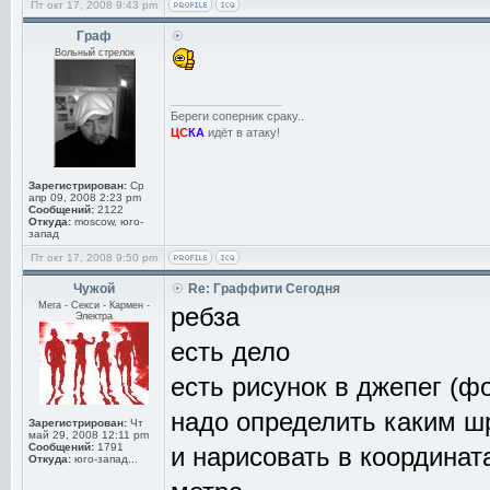
Пт окт 17, 2008 9:43 pm
Граф
Вольный стрелок
_________________
Береги соперник сраку..
ЦС
КА
идёт в атаку!
Зарегистрирован:
Ср
апр 09, 2008 2:23 pm
Сообщений:
2122
Откуда:
moscow, юго-
запад
Пт окт 17, 2008 9:50 pm
Чужой
Re: Граффити Сегодня
Мега - Секси - Кармен -
ребза
Электра
есть дело
есть рисунок в джепег (ф
надо определить каким ш
Зарегистрирован:
Чт
май 29, 2008 12:11 pm
Сообщений:
1791
и нарисовать в координат
Откуда:
юго-запад...