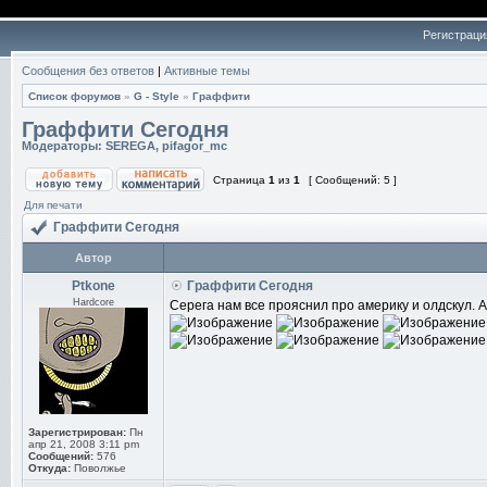
Регистраци
Сообщения без ответов
|
Активные темы
Список форумов
»
G - Style
»
Граффити
Граффити Сегодня
Модераторы:
SEREGA
,
pifagor_mc
Страница
1
из
1
[ Сообщений: 5 ]
Для печати
Граффити Сегодня
Автор
Ptkone
Граффити Сегодня
Hardcore
Серега нам все прояснил про америку и олдскул. А
Зарегистрирован:
Пн
апр 21, 2008 3:11 pm
Сообщений:
576
Откуда:
Поволжье