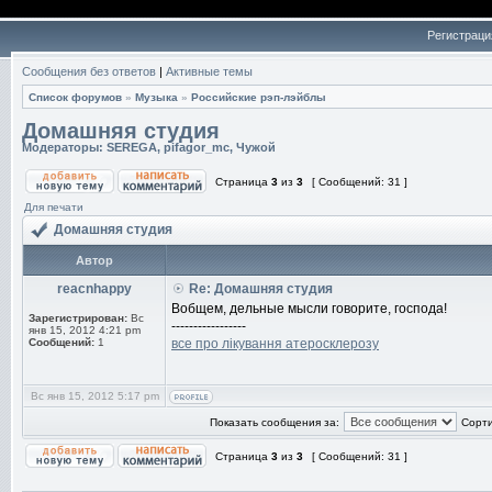
Регистраци
Сообщения без ответов
|
Активные темы
Список форумов
»
Музыка
»
Российские рэп-лэйблы
Домашняя студия
Модераторы:
SEREGA
,
pifagor_mc
,
Чужой
Страница
3
из
3
[ Сообщений: 31 ]
Для печати
Домашняя студия
Автор
reacnhappy
Re: Домашняя студия
Вобщем, дельные мысли говорите, господа!
Зарегистрирован:
Вс
-----------------
янв 15, 2012 4:21 pm
Сообщений:
1
все про лікування атеросклерозу
Вс янв 15, 2012 5:17 pm
Показать сообщения за:
Сорти
Страница
3
из
3
[ Сообщений: 31 ]