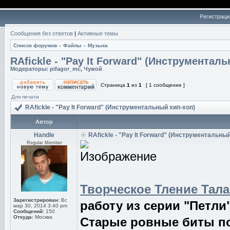
Регистраци
Сообщения без ответов
|
Активные темы
Список форумов
»
Файлы
»
Музыка
RAfickle - "Pay It Forward" (Инструментал
Модераторы:
pifagor_mc
,
Чужой
Страница
1
из
1
[ 1 сообщение ]
Для печати
RAfickle - "Pay It Forward" (Инструментальный хип-хоп)
Автор
Handle
RAfickle - "Pay It Forward" (Инструментальный
Regular Member
Творческое Тление Тала
Зарегистрирован:
Вс
работу из серии "Петли"
мар 30, 2014 3:40 pm
Сообщений:
150
Откуда:
Москва
Старые ровные биты п