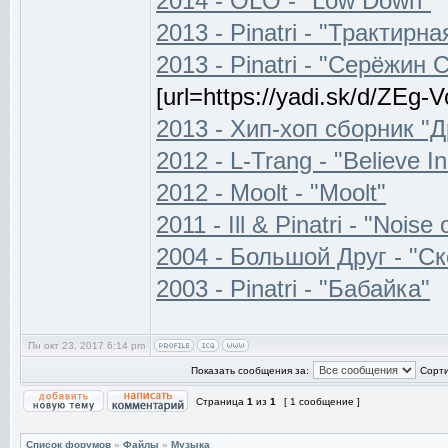
2014 - OLO - "Low Down"
2013 - Pinatri - "Трактирна
2013 - Pinatri - "Серёжин 
[url=https://yadi.sk/d/ZEg-
2013 - Хип-хоп сборник "Д
2012 - L-Trang - "Believe 
2012 - Moolt - "Moolt"
2011 - Ill & Pinatri - "Noise
2004 - Большой Друг - "Ск
2003 - Pinatri - "Бабайка"
Пн окт 23, 2017 6:14 pm
Показать сообщения за:
Сорти
Страница
1
из
1
[ 1 сообщение ]
Список форумов
»
Файлы
»
Музыка