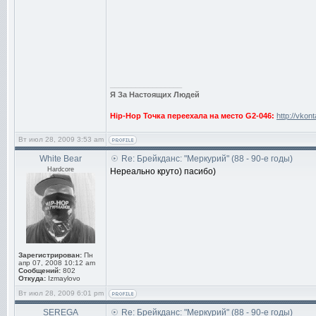
_________________
Я За Настоящих Людей
Hip-Hop Точка переехала на место G2-046:
http://vkon
Вт июл 28, 2009 3:53 am
White Bear
Re: Брейкданс: "Меркурий" (88 - 90-е годы)
Hardcore
Нереально круто) пасибо)
Зарегистрирован:
Пн
апр 07, 2008 10:12 am
Сообщений:
802
Откуда:
Izmaylovo
Вт июл 28, 2009 6:01 pm
SEREGA
Re: Брейкданс: "Меркурий" (88 - 90-е годы)