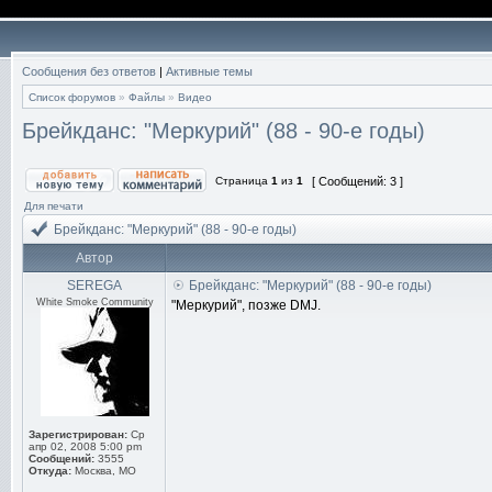
Сообщения без ответов
|
Активные темы
Список форумов
»
Файлы
»
Видео
Брейкданс: "Меркурий" (88 - 90-е годы)
Страница
1
из
1
[ Сообщений: 3 ]
Для печати
Брейкданс: "Меркурий" (88 - 90-е годы)
Автор
SEREGA
Брейкданс: "Меркурий" (88 - 90-е годы)
White Smoke Community
"Меркурий", позже DMJ.
Зарегистрирован:
Ср
апр 02, 2008 5:00 pm
Сообщений:
3555
Откуда:
Москва, МО