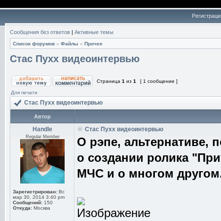
Регистраци
Сообщения без ответов
|
Активные темы
Список форумов
»
Файлы
»
Прочее
Стас Пухх видеоинтервью
Страница
1
из
1
[ 1 сообщение ]
Для печати
Стас Пухх видеоинтервью
Автор
Handle
Стас Пухх видеоинтервью
Regular Member
О рэпе, альтернативе, п
о создании ролика "При
МЧС и о многом другом.
Зарегистрирован:
Вс
мар 30, 2014 3:40 pm
Сообщений:
150
Откуда:
Москва