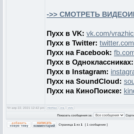
->> СМОТРЕТЬ ВИДЕОИ
Пухх в VK:
vk.com/vrazhi
Пухх в Twitter:
twitter.co
Пухх на Facebook:
fb.com
Пухх в Одноклассниках:
Пухх в Instagram:
instag
Пухх на SoundCloud:
so
Пухх на КиноПоиске:
ki
Чт апр 22, 2021 12:42 pm
Показать сообщения за:
Сорти
Страница
1
из
1
[ 1 сообщение ]