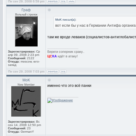
Пн сен 29, 2008 6:59 pm
Граф
Вольный стрелок
MoK писал(а):
вот если бы у нас в Германии Антифа органи
там же вроде леваков (социалистов-антиглобалисто
_________________
Зарегистрирован:
Ср
Береги соперник сраку..
апр 09, 2008 2:23 pm
ЦС
КА
идёт в атаку!
Сообщений:
2122
Откуда:
moscow, юго-
запад
Пн сен 29, 2008 7:03 pm
MoK
New Member
именно что это всё панки
_________________
Зарегистрирован:
Вс
сен 14, 2008 12:50 pm
Сообщений:
23
Откуда:
GermanY