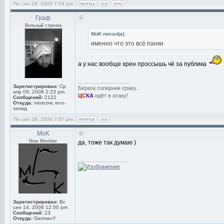
Пн сен 29, 2008 7:04 pm
Граф
Вольный стрелок
MoK писал(а):
именно что это всё панки
а у нас вообще хрен проссышь чё за публика
_________________
Зарегистрирован:
Ср
Береги соперник сраку..
апр 09, 2008 2:23 pm
ЦС
КА
идёт в атаку!
Сообщений:
2122
Откуда:
moscow, юго-
запад
Пн сен 29, 2008 7:07 pm
MoK
New Member
да, тоже так думаю )
_________________
Зарегистрирован:
Вс
сен 14, 2008 12:50 pm
Сообщений:
23
Откуда:
GermanY