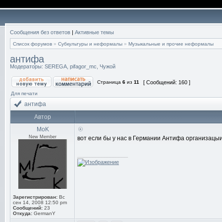
Сообщения без ответов
|
Активные темы
Список форумов
»
Субкультуры и неформалы
»
Музыкальные и прочие неформалы
антифа
Модераторы:
SEREGA
,
pifagor_mc
,
Чужой
Страница
6
из
11
[ Сообщений: 160 ]
Для печати
антифа
Автор
MoK
New Member
вот если бы у нас в Германии Антифа организацы
_________________
Зарегистрирован:
Вс
сен 14, 2008 12:50 pm
Сообщений:
23
Откуда:
GermanY