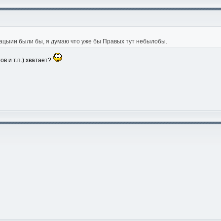
зацыии были бы, я думаю что уже бы Правых тут небылобы.
в и т.п.) хватает?