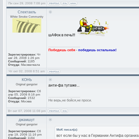
Пн сен 29, 2008 7:08 pm
Спектакль
White Smoke Community
шАФок в печь!!!
_________________
Победишь себя
-
победишь остальных!
Зарегистрирован:
Чт
авг 28, 2008 1:26 pm
Сообщений:
1185
Откуда:
Масквачкала
Чт окт 02, 2008 8:51 am
КОНЬ
Original gangster
анти-фа тутаже...
Зарегистрирован:
Сб
апр 05, 2008 8:16 pm
_________________
Сообщений:
1532
Не верь,не бойся,не проси.
Откуда:
Москва
Вт окт 07, 2008 11:08 pm
джамшут
Original gangster
MoK писал(а):
Зарегистрирован:
Сб
апр 19, 2008 11:16 pm
вот если бы у нас в Германии Антифа органи
Сообщений:
1184