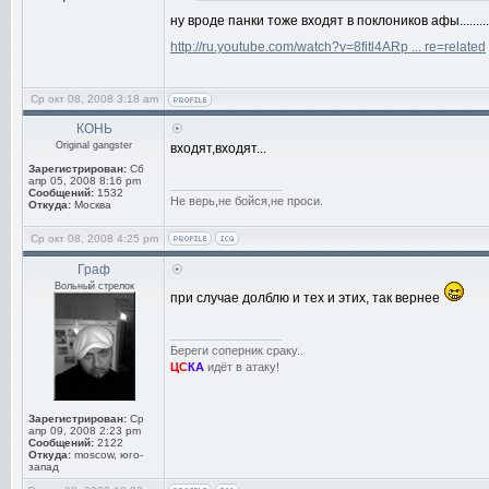
ну вроде панки тоже входят в поклоников афы......
http://ru.youtube.com/watch?v=8fitl4ARp ... re=related
Ср окт 08, 2008 3:18 am
КОНЬ
Original gangster
входят,входят...
Зарегистрирован:
Сб
апр 05, 2008 8:16 pm
_________________
Сообщений:
1532
Не верь,не бойся,не проси.
Откуда:
Москва
Ср окт 08, 2008 4:25 pm
Граф
Вольный стрелок
при случае долблю и тех и этих, так вернее
_________________
Береги соперник сраку..
ЦС
КА
идёт в атаку!
Зарегистрирован:
Ср
апр 09, 2008 2:23 pm
Сообщений:
2122
Откуда:
moscow, юго-
запад