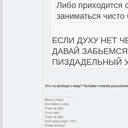
Либо приходится с
заниматься чисто
ЕСЛИ ДУХУ НЕТ Ч
ДАВАЙ ЗАБЬЕМСЯ
ПИЗДАДЕЛЬНЫЙ У
Это ты вообще к чему? Человек толково разъясняе
_________________
Black is black
And white is white
Thats all right
If you right
Thats all right
Dont need a fight. YO!)
/Public Enemy/