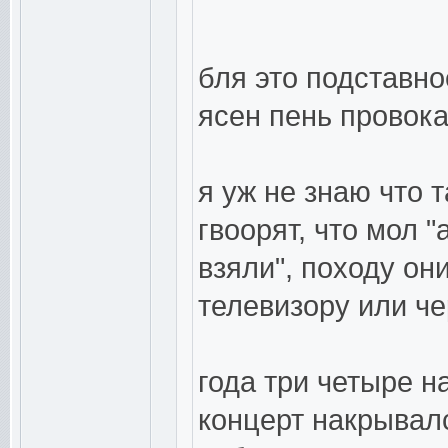
бля это подставн
ясен пень провока
я уж не знаю что 
гвоорят, что мол "
взяли", походу он
телевизору или че
года три четыре н
концерт накрывал