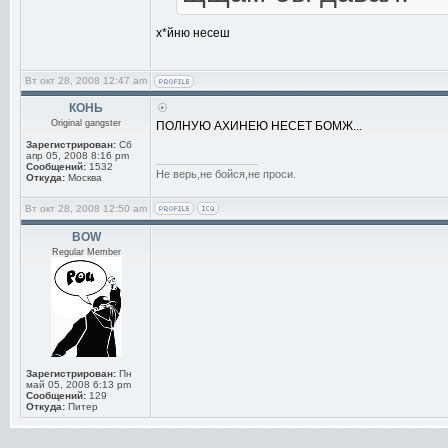
х*йню несеш
Вт окт 28, 2008 12:47 am
КОНЬ
Original gangster
ПОЛНУЮ АХИНЕЮ НЕСЕТ БОМЖ...
Зарегистрирован:
Сб
апр 05, 2008 8:16 pm
_________________
Сообщений:
1532
Не верь,не бойся,не проси.
Откуда:
Москва
Вт окт 28, 2008 12:50 am
BOW
Regular Member
Зарегистрирован:
Пн
май 05, 2008 6:13 pm
Сообщений:
129
Откуда:
Питер