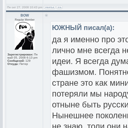
Пн окт 27, 2008 10:43 pm
BOW
Regular Member
ЮЖНЫЙ писал(а):
да я именно про это
лично мне всегда 
Зарегистрирован:
Пн
май 05, 2008 6:13 pm
идеи. Я всегда дума
Сообщений:
129
Откуда:
Питер
фашизмом. Понятно
стране это как мин
потеряли мы народу
отныне быть русск
Нынешнее поколени
не знаю, толи они