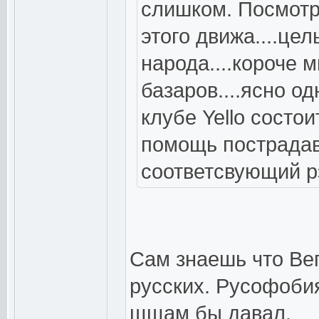
слишком. Посмотри
этого движа....цел
народа....короче 
базаров....ясно од
клубе Yello состо
помощь пострадав
соответсвующий рэ
Сам знаешь что Вег
русских. Русофобия
щщам бы давал.