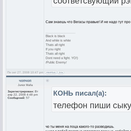
соответсвующий рэп
Сам знаешь что Вегасы правые! И не надо тут про
_________________
Black is black
And white is white
Thats all right
If you right
Thats all right
Dont need a fight. YO!)
/Public Enemy/
Пн окт 27, 2008 10:47 pm
чопчоп
Junior Mafia
КОНЬ писал(а):
Зарегистрирован:
Вт
апр 22, 2008 4:48 pm
Сообщений:
57
телефон пиши сыкун
чо ты меня на поца какого-то разводишь.