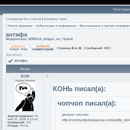
Регистраци
Сообщения без ответов
|
Активные темы
Список форумов
»
Субкультуры и неформалы
»
Музыкальные и прочие неформа
антифа
Модераторы:
SEREGA
,
pifagor_mc
,
Чужой
Страница
8
из
11
[ Сообщений: 160 ]
Для печати
антифа
Автор
BOW
Regular Member
КОНЬ писал(а):
чопчоп писал(а):
джамшут писал(а):
Зарегистрирован:
Пн
май 05, 2008 6:13 pm
http://community.livejournal.com/antifa_
Сообщений:
129
Откуда:
Питер