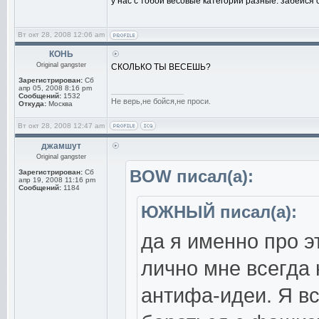
у нас с тобой весовые категории разные. забейся 
Вт окт 28, 2008 12:06 am
КОНЬ
Original gangster
СКОЛЬКО ТЫ ВЕСЕШЬ?
Зарегистрирован:
Сб
апр 05, 2008 8:16 pm
_________________
Сообщений:
1532
Не верь,не бойся,не проси.
Откуда:
Москва
Вт окт 28, 2008 12:47 am
джамшут
Original gangster
BOW писал(а):
Зарегистрирован:
Сб
апр 19, 2008 11:16 pm
Сообщений:
1184
ЮЖНЫЙ писал(а):
да я именно про эт
лично мне всегда
антифа-идеи. Я вс