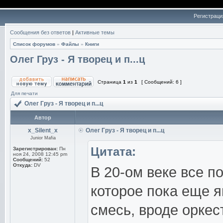
Регистраци
Сообщения без ответов
|
Активные темы
Список форумов
»
Файлы
»
Книги
Олег Груз - Я творец и п...ц
Страница
1
из
1
[ Сообщений: 6 ]
Для печати
Олег Груз - Я творец и п...ц
Автор
x_Silent_x
Олег Груз - Я творец и п...ц
Junior Mafia
Цитата:
Зарегистрирован:
Пн
ноя 24, 2008 12:45 pm
Сообщений:
52
Откуда:
DV
В 20-ом веке все п
которое пока еще 
смесь, вроде оркес