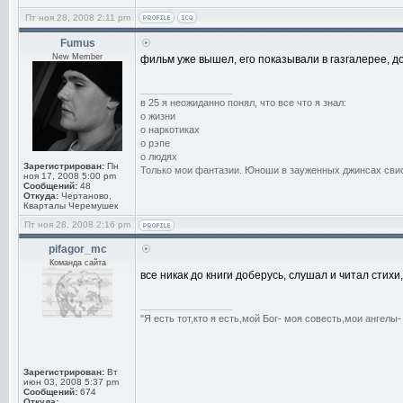
Пт ноя 28, 2008 2:11 pm
Fumus
New Member
фильм уже вышел, его показывали в газгалерее, д
_________________
в 25 я неожиданно понял, что все что я знал:
о жизни
о наркотиках
о рэпе
о людях
Зарегистрирован:
Пн
Только мои фантазии. Юноши в зауженных джинсах свис
ноя 17, 2008 5:00 pm
Сообщений:
48
Откуда:
Чертаново,
Кварталы Черемушек
Пт ноя 28, 2008 2:16 pm
pifagor_mc
Команда сайта
все никак до книги доберусь, слушал и читал сти
_________________
"Я есть тот,кто я есть,мой Бог- моя совесть,мои ангелы-
Зарегистрирован:
Вт
июн 03, 2008 5:37 pm
Сообщений:
674
Откуда: