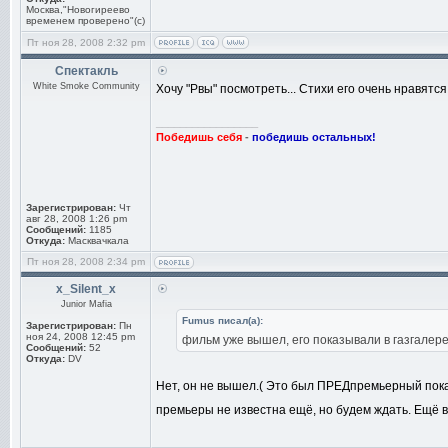
Москва,"Новогиреево
временем проверено"(с)
Пт ноя 28, 2008 2:32 pm
Спектакль
White Smoke Community
Хочу "Рвы" посмотреть... Стихи его очень нравятся.
_________________
Победишь себя
-
победишь остальных!
Зарегистрирован:
Чт
авг 28, 2008 1:26 pm
Сообщений:
1185
Откуда:
Масквачкала
Пт ноя 28, 2008 2:34 pm
x_Silent_x
Junior Mafia
Fumus писал(а):
Зарегистрирован:
Пн
ноя 24, 2008 12:45 pm
фильм уже вышел, его показывали в газгалере
Сообщений:
52
Откуда:
DV
Нет, он не вышел.( Это был ПРЕДпремьерный показ 
премьеры не известна ещё, но будем ждать. Ещё вр