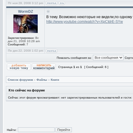
Пт ноя 28, 2008 3:12 pm
WormDZ
В тему. Возможно некоторые не видели,по одному и
http://www.youtube.com/watch?v=XpCtdrE-SYw
Зарегистрирован:
Вс
дек 21, 2008 10:28 am
Сообщений:
7
Пн дек 22, 2008 1:02 pm
Показать сообщения за:
Сорти
Страница
1
из
1
[ Сообщений: 6 ]
Список форумов
»
Файлы
»
Книги
Кто сейчас на форуме
Сейчас этот форум просматривают: нет зарегистрированных пользователей и гости:
Найти: