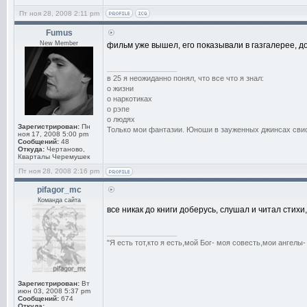
Пт ноя 28, 2008 2:11 pm
Fumus
New Member
фильм уже вышел, его показывали в газгалерее, д
_________________
в 25 я неожиданно понял, что все что я знал:
о жизни
о наркотиках
о рэпе
о людях
Зарегистрирован:
Пн
Только мои фантазии. Юноши в зауженных джинсах свис
ноя 17, 2008 5:00 pm
Сообщений:
48
Откуда:
Чертаново,
Кварталы Черемушек
Пт ноя 28, 2008 2:16 pm
pifagor_mc
Команда сайта
все никак до книги доберусь, слушал и читал сти
_________________
"Я есть тот,кто я есть,мой Бог- моя совесть,мои ангелы-
Зарегистрирован:
Вт
июн 03, 2008 5:37 pm
Сообщений:
674
Откуда: