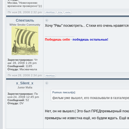
Москва,"Новогиреево
временем проверено"(с)
Пт ноя 28, 2008 2:32 pm
Спектакль
White Smoke Community
Хочу "Рвы" посмотреть... Стихи его очень нравятся.
_________________
Победишь себя
-
победишь остальных!
Зарегистрирован:
Чт
авг 28, 2008 1:26 pm
Сообщений:
1185
Откуда:
Масквачкала
Пт ноя 28, 2008 2:34 pm
x_Silent_x
Junior Mafia
Fumus писал(а):
Зарегистрирован:
Пн
ноя 24, 2008 12:45 pm
фильм уже вышел, его показывали в газгалере
Сообщений:
52
Откуда:
DV
Нет, он не вышел.( Это был ПРЕДпремьерный показ 
премьеры не известна ещё, но будем ждать. Ещё вр