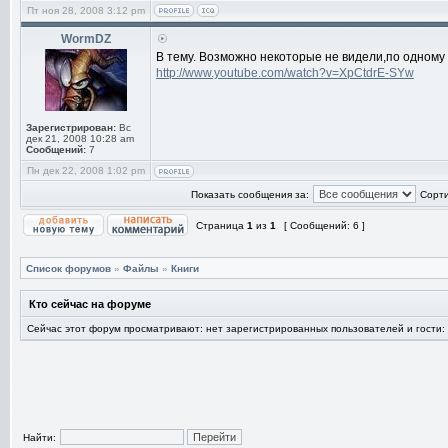
Пт ноя 28, 2008 3:12 pm
WormDZ
В тему. Возможно некоторые не видели,по одному и
http://www.youtube.com/watch?v=XpCtdrE-SYw
Зарегистрирован:
Вс
дек 21, 2008 10:28 am
Сообщений:
7
Пн дек 22, 2008 1:02 pm
Показать сообщения за:
Сорти
Страница
1
из
1
[ Сообщений: 6 ]
Список форумов
»
Файлы
»
Книги
Кто сейчас на форуме
Сейчас этот форум просматривают: нет зарегистрированных пользователей и гости:
Найти: