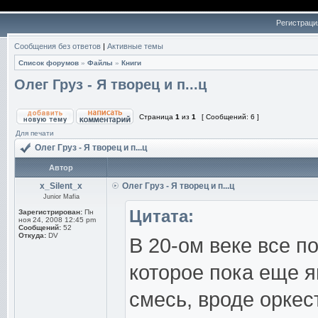
Регистраци
Сообщения без ответов
|
Активные темы
Список форумов
»
Файлы
»
Книги
Олег Груз - Я творец и п...ц
Страница
1
из
1
[ Сообщений: 6 ]
Для печати
Олег Груз - Я творец и п...ц
Автор
x_Silent_x
Олег Груз - Я творец и п...ц
Junior Mafia
Цитата:
Зарегистрирован:
Пн
ноя 24, 2008 12:45 pm
Сообщений:
52
Откуда:
DV
В 20-ом веке все п
которое пока еще 
смесь, вроде оркес