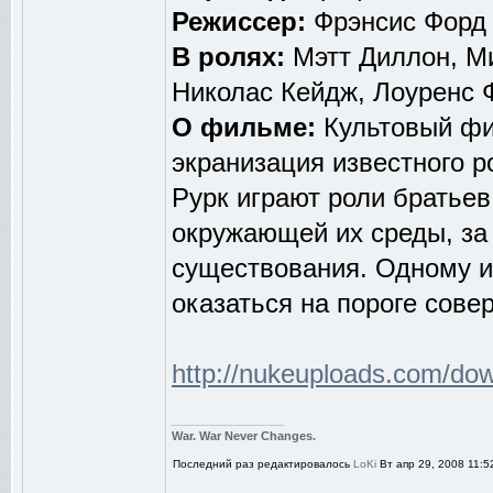
Режиссер:
Фрэнсис Форд К
В ролях:
Мэтт Диллон, Ми
Николас Кейдж, Лоуренс
О фильме:
Культовый фи
экранизация известного р
Рурк играют роли братье
окружающей их среды, за 
существования. Одному из
оказаться на пороге сове
http://nukeuploads.com/d
_________________
War. War Never Changes.
Последний раз редактировалось
LoKi
Вт апр 29, 2008 11:5