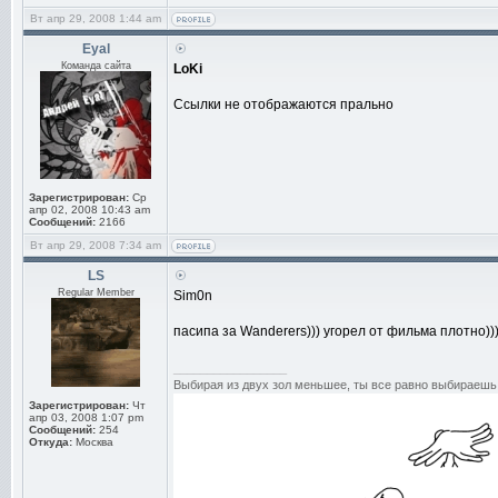
Вт апр 29, 2008 1:44 am
Eyal
Команда сайта
LoKi
Ссылки не отображаются прально
Зарегистрирован:
Ср
апр 02, 2008 10:43 am
Сообщений:
2166
Вт апр 29, 2008 7:34 am
LS
Regular Member
Sim0n
пасипа за Wanderers))) угорел от фильма плотно))
_________________
Выбирая из двух зол меньшее, ты все равно выбираешь 
Зарегистрирован:
Чт
апр 03, 2008 1:07 pm
Сообщений:
254
Откуда:
Москва