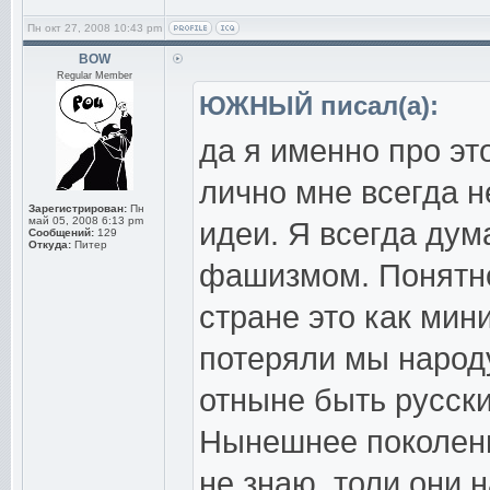
Пн окт 27, 2008 10:43 pm
BOW
Regular Member
ЮЖНЫЙ писал(а):
да я именно про это
лично мне всегда 
Зарегистрирован:
Пн
май 05, 2008 6:13 pm
идеи. Я всегда дума
Сообщений:
129
Откуда:
Питер
фашизмом. Понятно
стране это как мин
потеряли мы народу
отныне быть русск
Нынешнее поколени
не знаю, толи они