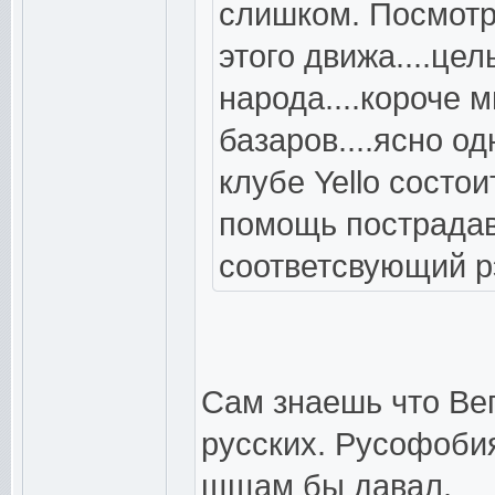
слишком. Посмотри
этого движа....цел
народа....короче 
базаров....ясно од
клубе Yello состо
помощь пострадав
соответсвующий рэ
Сам знаешь что Вег
русских. Русофобия
щщам бы давал.