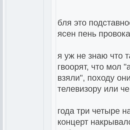
бля это подставн
ясен пень провока
я уж не знаю что 
гвоорят, что мол "
взяли", походу он
телевизору или че
года три четыре н
концерт накрывал