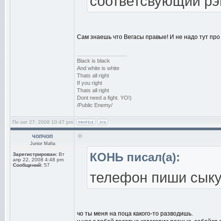
соответсвующий рэп
Сам знаешь что Вегасы правые! И не надо тут про
_________________
Black is black
And white is white
Thats all right
If you right
Thats all right
Dont need a fight. YO!)
/Public Enemy/
Пн окт 27, 2008 10:47 pm
чопчоп
Junior Mafia
КОНЬ писал(а):
Зарегистрирован:
Вт
апр 22, 2008 4:48 pm
Сообщений:
57
телефон пиши сыкун
чо ты меня на поца какого-то разводишь.