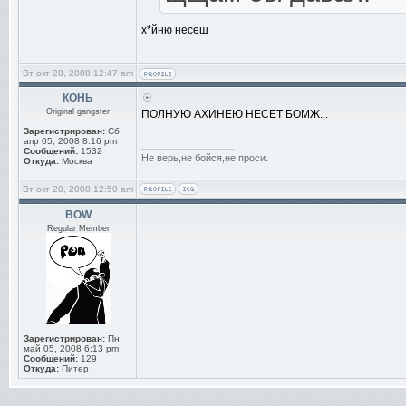
х*йню несеш
Вт окт 28, 2008 12:47 am
КОНЬ
Original gangster
ПОЛНУЮ АХИНЕЮ НЕСЕТ БОМЖ...
Зарегистрирован:
Сб
апр 05, 2008 8:16 pm
_________________
Сообщений:
1532
Не верь,не бойся,не проси.
Откуда:
Москва
Вт окт 28, 2008 12:50 am
BOW
Regular Member
Зарегистрирован:
Пн
май 05, 2008 6:13 pm
Сообщений:
129
Откуда:
Питер