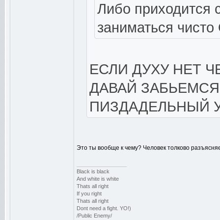
Либо приходится с
заниматься чисто
ЕСЛИ ДУХУ НЕТ Ч
ДАВАЙ ЗАБЬЕМСЯ
ПИЗДАДЕЛЬНЫЙ У
Это ты вообще к чему? Человек толково разъясняе
_________________
Black is black
And white is white
Thats all right
If you right
Thats all right
Dont need a fight. YO!)
/Public Enemy/