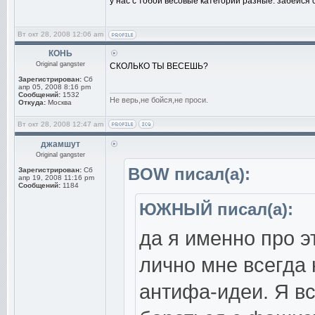
у нас с тобой весовые категории разные. забейся 
Вт окт 28, 2008 12:06 am
КОНЬ
Original gangster
СКОЛЬКО ТЫ ВЕСЕШЬ?
Зарегистрирован:
Сб
апр 05, 2008 8:16 pm
_________________
Сообщений:
1532
Не верь,не бойся,не проси.
Откуда:
Москва
Вт окт 28, 2008 12:47 am
джамшут
Original gangster
BOW писал(а):
Зарегистрирован:
Сб
апр 19, 2008 11:16 pm
Сообщений:
1184
ЮЖНЫЙ писал(а):
да я именно про эт
лично мне всегда
антифа-идеи. Я вс