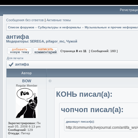
Регистраци
Сообщения без ответов
|
Активные темы
Список форумов
»
Субкультуры и неформалы
»
Музыкальные и прочие неформа
антифа
Модераторы:
SEREGA
,
pifagor_mc
,
Чужой
Страница
8
из
11
[ Сообщений: 160 ]
Для печати
антифа
Автор
BOW
Regular Member
КОНЬ писал(а):
чопчоп писал(а):
джамшут писал(а):
Зарегистрирован:
Пн
май 05, 2008 6:13 pm
http://community.livejournal.com/antifa_
Сообщений:
129
Откуда:
Питер