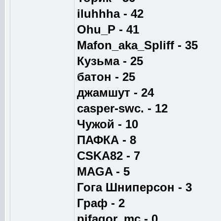
iluhhha - 42
Ohu_P - 41
Mafon_aka_Spliff - 35
Кузьма - 25
батон - 25
джамшут - 24
casper-swc. - 12
Чужой - 10
ПАФКА - 8
CSKA82 - 7
MAGA - 5
Гога Шниперсон - 3
Граф - 2
pifagor_mc - 0