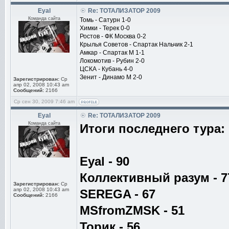
Eyal
Re: ТОТАЛИЗАТОР 2009
Команда сайта
Томь - Сатурн 1-0
Химки - Терек 0-0
Ростов - ФК Москва 0-2
Крылья Советов - Спартак Нальчик 2-1
Амкар - Спартак М 1-1
Локомотив - Рубин 2-0
ЦСКА - Кубань 4-0
Зенит - Динамо М 2-0
Зарегистрирован:
Ср
апр 02, 2008 10:43 am
Сообщений:
2166
Ср сен 30, 2009 7:46 am
Eyal
Re: ТОТАЛИЗАТОР 2009
Команда сайта
Итоги последнего тура:
Eyal - 90
Коллективный разум - 7
Зарегистрирован:
Ср
апр 02, 2008 10:43 am
SEREGA - 67
Сообщений:
2166
MSfromZMSK - 51
Торик - 56