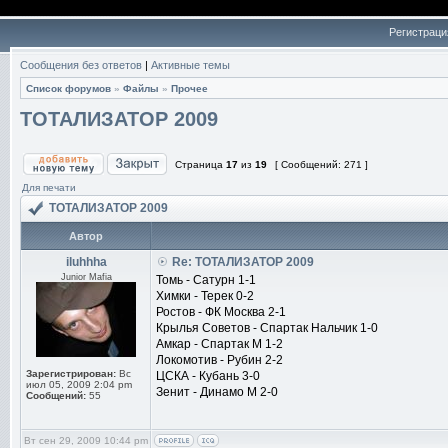
Регистраци
Сообщения без ответов
|
Активные темы
Список форумов
»
Файлы
»
Прочее
ТОТАЛИЗАТОР 2009
Страница
17
из
19
[ Сообщений: 271 ]
Для печати
ТОТАЛИЗАТОР 2009
Автор
iluhhha
Re: ТОТАЛИЗАТОР 2009
Junior Mafia
Томь - Сатурн 1-1
Химки - Терек 0-2
Ростов - ФК Москва 2-1
Крылья Советов - Спартак Нальчик 1-0
Амкар - Спартак М 1-2
Локомотив - Рубин 2-2
Зарегистрирован:
Вс
ЦСКА - Кубань 3-0
июл 05, 2009 2:04 pm
Зенит - Динамо М 2-0
Сообщений:
55
Вт сен 29, 2009 10:44 pm