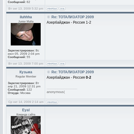
Сообщений:
62
Вт окт 13, 2009 5:32 pm
iluhhha
Re: ТОТАЛИЗАТОР 2009
Junior Mafia
Азербайджан - Россия 1-2
Зарегистрирован:
Вс
июл 05, 2009 2:04 pm
Сообщений:
55
Вт окт 13, 2009 7:00 pm
Кузьма
Re: ТОТАЛИЗАТОР 2009
Regular Member
Азербайджан - Россия
0-2
Зарегистрирован:
Вт
апр 21, 2009 12:31 pm
_________________
Сообщений:
122
anonymous(
Откуда:
Москва
Ср окт 14, 2009 2:14 am
Eyal
Команда сайта