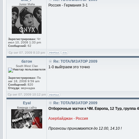
Junior Mafia
Россия - Германия 3-1
Зарегистрирован:
Чт
июл 10, 2008 1:33 pm
Сообщений:
62
Ср окт 07, 2009 8:10 pm
батон
Re: ТОТАЛИЗАТОР 2009
South West Clan
1-0 выйграем это точно
Зарегистрирован:
Пн
авг 18, 2008 9:59 am
Сообщений:
820
Откуда:
вернадка
Ср окт 07, 2009 10:12 pm
Eyal
Re: ТОТАЛИЗАТОР 2009
Команда сайта
Отборочные матчи к ЧМ. Европа, 12 Тур, группа 4
Азербайджан - Россия
Прогнозы принимаются до 12.00, 14.10 !