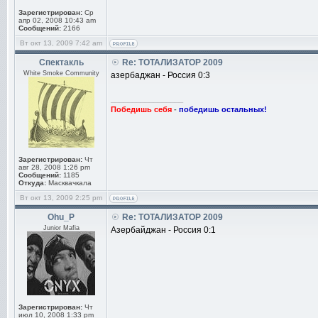
Зарегистрирован:
Ср
апр 02, 2008 10:43 am
Сообщений:
2166
Вт окт 13, 2009 7:42 am
Спектакль
Re: ТОТАЛИЗАТОР 2009
White Smoke Community
азербаджан - Россия 0:3
_________________
Победишь себя
-
победишь остальных!
Зарегистрирован:
Чт
авг 28, 2008 1:26 pm
Сообщений:
1185
Откуда:
Масквачкала
Вт окт 13, 2009 2:25 pm
Ohu_P
Re: ТОТАЛИЗАТОР 2009
Junior Mafia
Азербайджан - Россия 0:1
Зарегистрирован:
Чт
июл 10, 2008 1:33 pm