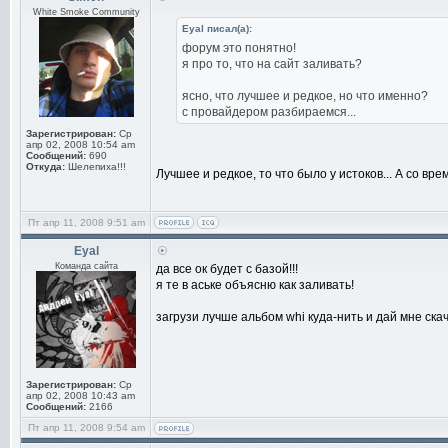
White Smoke Community
Eyal писал(а):
форум это понятно!
я про то, что на сайт заливать?
ясно, что лучшее и редкое, но что именно?
с провайдером разбираемся...
Зарегистрирован:
Ср
апр 02, 2008 10:54 am
Сообщений:
690
Откуда:
Шелепиха!!!
Лучшее и редкое, то что было у истоков... А со в
Пт апр 11, 2008 9:51 am
Eyal
Команда сайта
да все ок будет с базой!!!
я те в аське объясню как заливать!
загрузи лучше альбом whi куда-нить и дай мне скач
Зарегистрирован:
Ср
апр 02, 2008 10:43 am
Сообщений:
2166
Пт апр 11, 2008 9:54 am