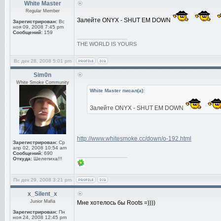
White Master
Regular Member
Залейте ONYX - SHUT EM DOWN
Зарегистрирован:
Вс
ноя 09, 2008 7:45 pm
Сообщений:
159
_________________
THE WORLD IS YOURS
Вс дек 28, 2008 5:01 pm
Sim0n
White Smoke Community
White Master писал(а):
Залейте ONYX - SHUT EM DOWN
http://www.whitesmoke.cc/down/o-192.html
Зарегистрирован:
Ср
апр 02, 2008 10:54 am
Сообщений:
690
_________________
Откуда:
Шелепиха!!!
Пн дек 29, 2008 3:21 pm
x_Silent_x
Junior Mafia
Мне хотелось бы Roots =))))
Зарегистрирован:
Пн
ноя 24, 2008 12:45 pm