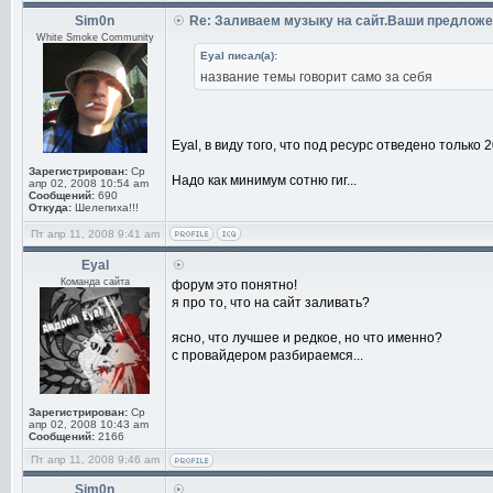
Sim0n
Re: Заливаем музыку на сайт.Ваши предложе
White Smoke Community
Eyal писал(а):
название темы говорит само за себя
Eyal, в виду того, что под ресурс отведено только
Зарегистрирован:
Ср
Надо как минимум сотню гиг...
апр 02, 2008 10:54 am
Сообщений:
690
Откуда:
Шелепиха!!!
Пт апр 11, 2008 9:41 am
Eyal
Команда сайта
форум это понятно!
я про то, что на сайт заливать?
ясно, что лучшее и редкое, но что именно?
с провайдером разбираемся...
Зарегистрирован:
Ср
апр 02, 2008 10:43 am
Сообщений:
2166
Пт апр 11, 2008 9:46 am
Sim0n