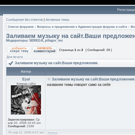
Регистраци
Сообщения без ответов
|
Активные темы
Список форумов
»
Вопросы и предложения к Администрации форума и сайта
»
Во
Заливаем музыку на сайт.Ваши предложен
Модераторы:
SEREGA
,
pifagor_mc
Страница
1
из
2
[ Сообщений: 28 ]
Для печати
Заливаем музыку на сайт.Ваши предложения.
Автор
Eyal
Заливаем музыку на сайт.Ваши предложения
Команда сайта
название темы говорит само за себя
Зарегистрирован:
Ср
апр 02, 2008 10:43 am
Сообщений:
2166
Пт апр 11, 2008 8:47 am