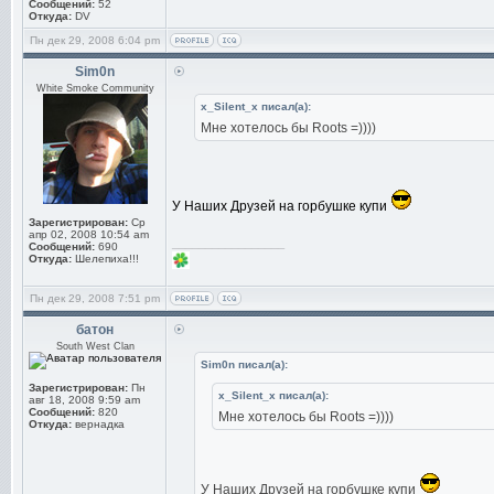
Сообщений:
52
Откуда:
DV
Пн дек 29, 2008 6:04 pm
Sim0n
White Smoke Community
x_Silent_x писал(а):
Мне хотелось бы Roots =))))
У Наших Друзей на горбушке купи
Зарегистрирован:
Ср
апр 02, 2008 10:54 am
_________________
Сообщений:
690
Откуда:
Шелепиха!!!
Пн дек 29, 2008 7:51 pm
батон
South West Clan
Sim0n писал(а):
Зарегистрирован:
Пн
x_Silent_x писал(а):
авг 18, 2008 9:59 am
Сообщений:
820
Мне хотелось бы Roots =))))
Откуда:
вернадка
У Наших Друзей на горбушке купи