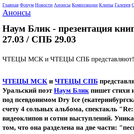
Главная
Форум
Новости
Анонсы
Композиции
Клипы
Галерея
С
Анонсы
Наум Блик - презентация кни
27.03 / СПБ 29.03
ЧТЕЦЫ МСК и ЧТЕЦЫ СПБ представляют
ЧТЕЦЫ МСК
и
ЧТЕЦЫ СПБ
представл
Уральский поэт
Наум Блик
пишет стихи и
под псевдонимом Dry Ice (екатеринбургс
счету 4 сольных альбома, спектакль "Re:
видеоклипов и сотни выступлений. Уника
том, что она разделена на две части: "пе